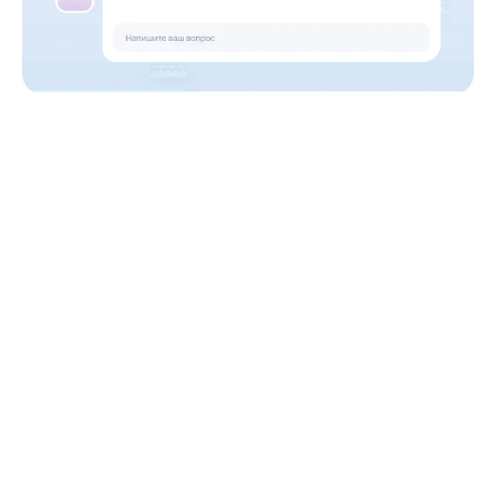
Помогаем с карьерой
до победного
Карьерные консультанты будут работать
с вами до результата — трудоустройства
Квота на
Junior-позиции
Лучшие студенты обойдут этап стажировки и
получат места в крупных ИБ-компаниях