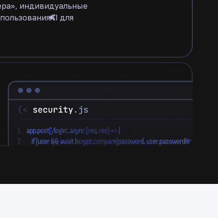
ера», индивидуальные
ользованияㅤㅤAI для