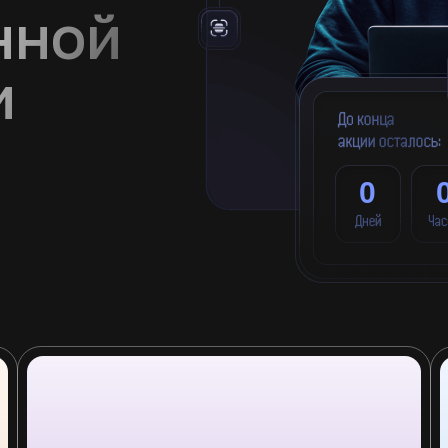
нной
и
0