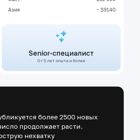
Азия
~ $9140
Senior-специалист
От 5 лет опыта и более
убликуется более 2500 новых
 число продолжает расти.
острую нехватку