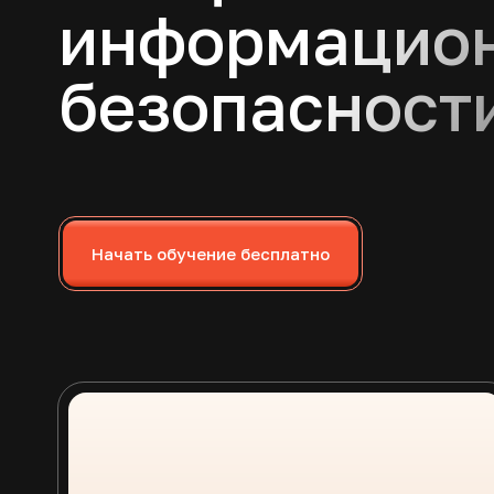
информацио
безопаcност
Начать обучение бесплатно