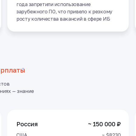
года запретили использование
зарубежного ПО, что привело к резкому
росту количества вакансий в сфере ИБ
арплаты
*
стов
ниях — знание
Россия
~ 150 000 ₽
США
~ $8230