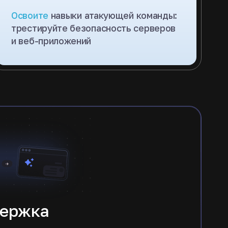
Освоите
навыки атакующей команды:
трестируйте безопасность серверов
и веб-приложений
держка