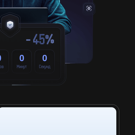
0
0
0