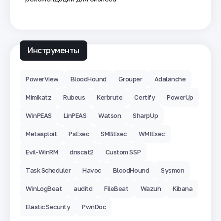
Инструменты
PowerView
BloodHound
Grouper
Adalanche
Mimikatz
Rubeus
Kerbrute
Certify
PowerUp
WinPEAS
LinPEAS
Watson
SharpUp
Metasploit
PsExec
SMBExec
WMIExec
Evil-WinRM
dnscat2
Custom SSP
Task Scheduler
Havoc
BloodHound
Sysmon
WinLogBeat
auditd
FileBeat
Wazuh
Kibana
Elastic Security
PwnDoc