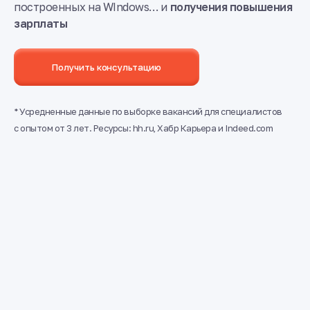
построенных на WIndows… и
получения повышения
зарплаты
Получить консультацию
* Усредненные данные по выборке вакансий для специалистов
с опытом от 3 лет. Ресурсы: hh.ru, Хабр Карьера и Indeed.com
Россия
~ 240 000 ₽
США
~ $8250
Азия
~ $6100
Internal VAPT
Аналитики безопасности