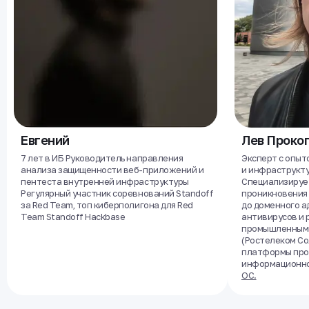
Евгений
Лев Проко
7 лет в ИБ Руководитель направления
Эксперт с опыт
анализа защищенности веб-приложений и
и инфраструкту
пентеста внутренней инфраструктуры
Специализирует
Регулярный участник соревнований Standoff
проникновения 
за Red Team, топ киберполигона для Red
до доменного а
Team Standoff Hackbase
антивирусов и р
промышленным
(Ростелеком Со
платформы про
информационно
ОС.